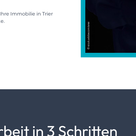
hre Immobilie in Trier
te.
it in 3 Schritten