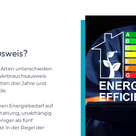
usweis?
 Arten unterschieden:
Verbrauchsausweis
zten drei Jahre und
de.
hen Energiebedarf auf
stattung, unabhängig
iger als fünf
t in der Regel der